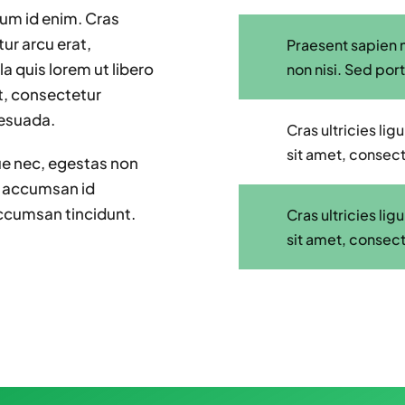
ntum id enim. Cras
ur arcu erat,
Praesent sapien 
a quis lorem ut libero
non nisi. Sed port
t, consectetur
lesuada.
Cras ultricies l
sit amet, consect
ue nec, egestas non
t, accumsan id
 accumsan tincidunt.
Cras ultricies l
sit amet, consect