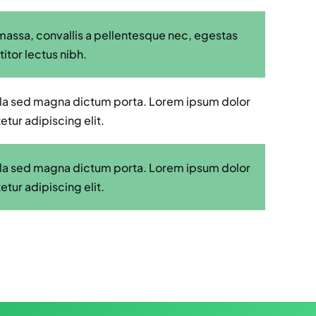
massa, convallis a pellentesque nec, egestas
titor lectus nibh.
igula sed magna dictum porta. Lorem ipsum dolor
etur adipiscing elit.
igula sed magna dictum porta. Lorem ipsum dolor
etur adipiscing elit.